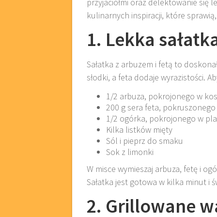
przyjaciółmi oraz delektowanie się 
kulinarnych inspiracji, które sprawią
1. Lekka sałatka
Sałatka z arbuzem i fetą to doskona
słodki, a feta dodaje wyrazistości. 
1/2 arbuza, pokrojonego w ko
200 g sera feta, pokruszonego
1/2 ogórka, pokrojonego w pla
Kilka listków mięty
Sól i pieprz do smaku
Sok z limonki
W misce wymieszaj arbuza, fetę i ogór
Sałatka jest gotowa w kilka minut i 
2. Grillowane 