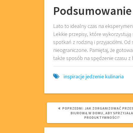
Podsumowanie
Lato to idealny czas na eksperyment
Lekkie przepisy, które wykorzystują
spotkań z rodziną i przyjaciółmi. Od
nieograniczone. Pamiętaj, że gotowa
także sposób na spędzenie czasu z b
inspiracje
jedzenie
kulinaria
POPRZEDNI
POPRZEDNI:
JAK ZORGANIZOWAĆ PRZE
WPIS:
BIUROWĄ W DOMU, ABY SPRZYJAŁ
PRODUKTYWNOŚCI?