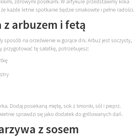
lekkimi, zdrowymi posiłkami. W artykule przedstawimy kilka
, że każde letnie spotkanie będzie smakowite i pełne radości.
 z arbuzem i fetą
ły sposób na orzeźwienie w gorące dni. Arbuz jest soczysty,
Aby przygotować tę sałatkę, potrzebujesz:
stkę
stry
ka. Dodaj posiekaną miętę, sok z limonki, sól i pieprz.
świetnie sprawdzi się jako dodatek do grillowanych dań.
warzywa z sosem