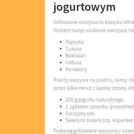
jogurtowym
Grillowane warzywa to klasyka letni
Wybierz swoje ulubione warzywa, tak
Papryka
Cukinia
Bakłażan
Cebula
Pomidory
Pokrój warzywa na plastry, skrop oliw
przez kilka minut z każdej strony. A
200 g jogurtu naturalnego
1 ząbkiem czosnku (przeciśnię
Szczyptą soli
Świeżymi ziołami (np. koperkie
Podawaj grillowane warzywa z sose