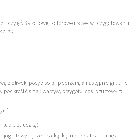
ch przyjęć. Są zdrowe, kolorowe i łatwe w przygotowaniu.
ie jak:
ą z oliwek, posyp solą i pieprzem, a następnie grilluj je
by podkreślić smak warzyw, przygotuj sos jogurtowy z:
tym)
m lub pietruszką)
m jogurtowym jako przekąskę lub dodatek do mięs.