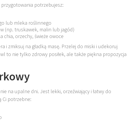
 przygotowania potrzebujesz:
ego lub mleka roślinnego
 (np. truskawek, malin lub jagód)
na chia, orzechy, świeże owoce
a i zmiksuj na gładką masę. Przelej do miski i udekoruj
 to nie tylko zdrowy posiłek, ale także piękna propozycja
órkowy
e na upalne dni. Jest lekki, orzeźwiający i łatwy do
ą Ci potrzebne:
o