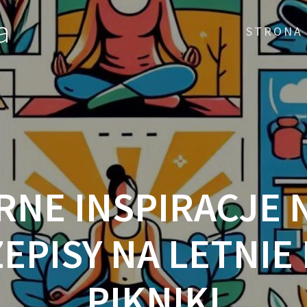
a
STRONA
RNE INSPIRACJE N
EPISY NA LETNIE 
PIKNIKI