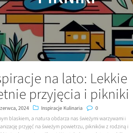
piracje na lato: Lekkie
tnie przyjęcia i pikniki
czerwca, 2024
Inspiracje
Kulinaria
0
ełnym blaskiem, a natura obdarza nas świeżymi warzywami i
izację przyjęć na świeżym powietrzu, pikników z rodziną i