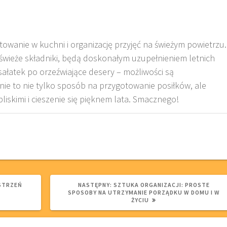
owanie w kuchni i organizację przyjęć na świeżym powietrzu.
 świeże składniki, będą doskonałym uzupełnieniem letnich
 sałatek po orzeźwiające desery – możliwości są
nie to nie tylko sposób na przygotowanie posiłków, ale
liskimi i cieszenie się pięknem lata. Smacznego!
NASTĘPNY
STRZEŃ
NASTĘPNY:
SZTUKA ORGANIZACJI: PROSTE
WPIS:
SPOSOBY NA UTRZYMANIE PORZĄDKU W DOMU I W
A
ŻYCIU