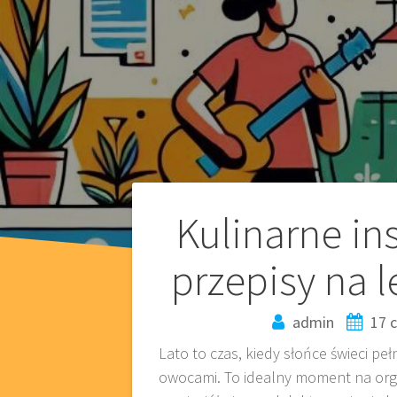
Nawigacja
Kulinarne ins
wpisu
przepisy na le
admin
17 
Lato to czas, kiedy słońce świeci p
owocami. To idealny moment na organ