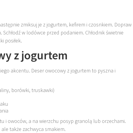
 następnie zmiksuj je z jogurtem, kefirem i czosnkiem. Dopraw
. Schłodź w lodówce przed podaniem. Chłodnik świetnie
ki posiłek.
wy z jogurtem
iego akcentu. Deser owocowy z jogurtem to pyszna i
liny, borówki, truskawki)
maku
ania
tu i owoców, a na wierzchu posyp granolą lub orzechami.
, ale także zachwyca smakiem.