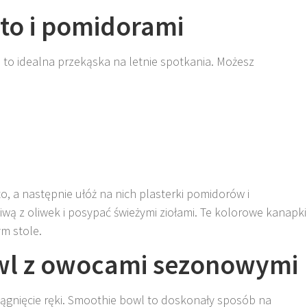
sto i pomidorami
 to idealna przekąska na letnie spotkania. Możesz
, a następnie ułóż na nich plasterki pomidorów i
iwą z oliwek i posypać świeżymi ziołami. Te kolorowe kanapki
m stole.
wl z owocami sezonowymi
iągnięcie ręki. Smoothie bowl to doskonały sposób na