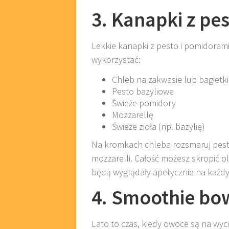
3. Kanapki z pe
Lekkie kanapki z pesto i pomidorami
wykorzystać:
Chleb na zakwasie lub bagietki
Pesto bazyliowe
Świeże pomidory
Mozzarellę
Świeże zioła (np. bazylię)
Na kromkach chleba rozsmaruj pesto
mozzarelli. Całość możesz skropić ol
będą wyglądały apetycznie na każdy
4. Smoothie bo
Lato to czas, kiedy owoce są na wyc