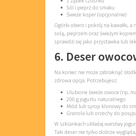
1 ząbek czosnku
Sól i pieprz do smaku
Świeże koper (opcjonalnie)
Ogórki obierz i pokrój na kawałki, a
solą, pieprzem oraz świeżym koprem
sprawdzi się jako przystawka lub lek
6. Deser owoco
Na koniec nie może zabraknąć słodk
zdrowa opcja. Potrzebujesz:
Ulubione świeże owoce (np. ma
200 g jogurtu naturalnego
Miód lub syrop klonowy do s
Granola lub orzechy do posyp
W szklankach układaj warstwy jogur
Taki deser nie tylko dobrze wygląda