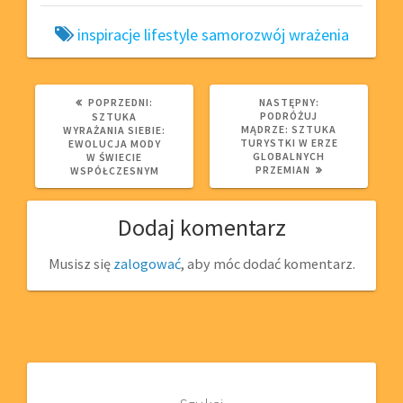
inspiracje
lifestyle
samorozwój
wrażenia
POPRZEDNI
NASTĘPNY
POPRZEDNI:
NASTĘPNY:
WPIS:
WPIS:
PODRÓŻUJ
SZTUKA
MĄDRZE: SZTUKA
WYRAŻANIA SIEBIE:
TURYSTKI W ERZE
EWOLUCJA MODY
GLOBALNYCH
W ŚWIECIE
PRZEMIAN
WSPÓŁCZESNYM
Dodaj komentarz
Musisz się
zalogować
, aby móc dodać komentarz.