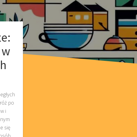
e:
 w
ch
ległych
dróż po
w i
lnym
e się
 osób,