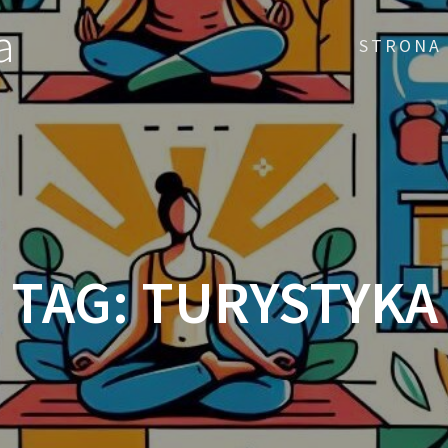
a
STRONA
TAG:
TURYSTYKA