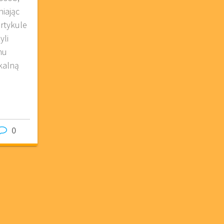
iając
rtykule
yli
mu
kalną
0