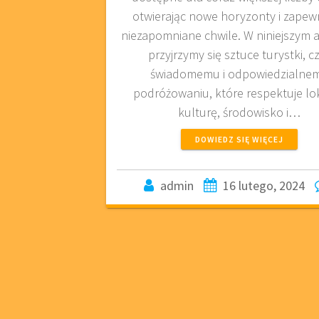
otwierając nowe horyzonty i zapewn
niezapomniane chwile. W niniejszym a
przyjrzymy się sztuce turystki, cz
świadomemu i odpowiedzialne
podróżowaniu, które respektuje lo
kulturę, środowisko i…
DOWIEDZ SIĘ WIĘCEJ
admin
16 lutego, 2024