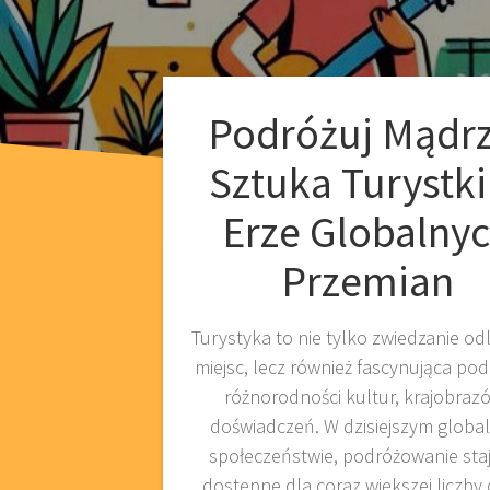
Podróżuj Mądrz
Sztuka Turystki
Erze Globalny
Przemian
Turystyka to nie tylko zwiedzanie od
miejsc, lecz również fascynująca po
różnorodności kultur, krajobrazó
doświadczeń. W dzisiejszym globa
społeczeństwie, podróżowanie staj
dostępne dla coraz większej liczby