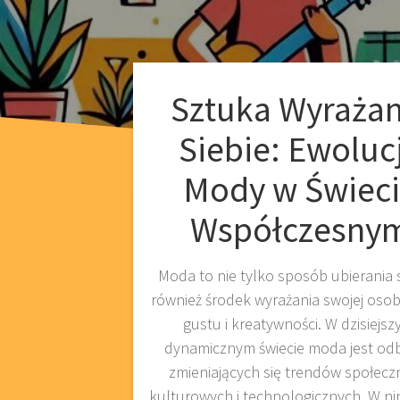
Sztuka Wyrażan
Siebie: Ewoluc
Mody w Świec
Współczesny
Moda to nie tylko sposób ubierania s
również środek wyrażania swojej oso
gustu i kreatywności. W dzisiejsz
dynamicznym świecie moda jest od
zmieniających się trendów społecz
kulturowych i technologicznych. W ni