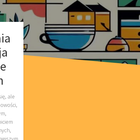
ia
ja
ie
m
ię, ale
bowości,
ym,
biciem
nych,
niejszym