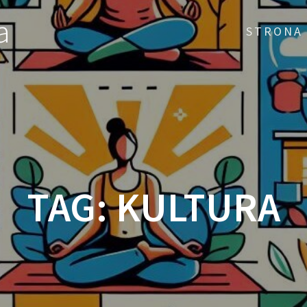
a
STRONA
TAG:
KULTURA