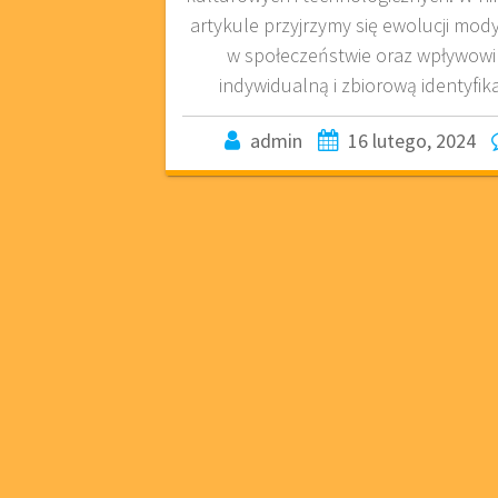
artykule przyjrzymy się ewolucji mody, 
w społeczeństwie oraz wpływowi
indywidualną i zbiorową identyfika
admin
16 lutego, 2024